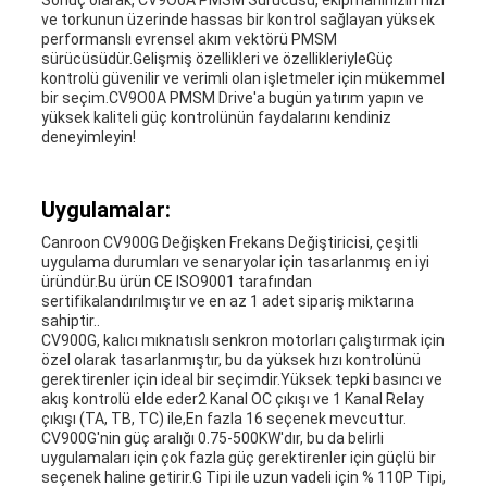
Sonuç olarak, CV9O0A PMSM Sürücüsü, ekipmanınızın hızı
ve torkunun üzerinde hassas bir kontrol sağlayan yüksek
performanslı evrensel akım vektörü PMSM
sürücüsüdür.Gelişmiş özellikleri ve özellikleriyleGüç
kontrolü güvenilir ve verimli olan işletmeler için mükemmel
bir seçim.CV9O0A PMSM Drive'a bugün yatırım yapın ve
yüksek kaliteli güç kontrolünün faydalarını kendiniz
deneyimleyin!
Uygulamalar:
Canroon CV900G Değişken Frekans Değiştiricisi, çeşitli
uygulama durumları ve senaryolar için tasarlanmış en iyi
üründür.Bu ürün CE ISO9001 tarafından
sertifikalandırılmıştır ve en az 1 adet sipariş miktarına
sahiptir..
CV900G, kalıcı mıknatıslı senkron motorları çalıştırmak için
özel olarak tasarlanmıştır, bu da yüksek hızı kontrolünü
gerektirenler için ideal bir seçimdir.Yüksek tepki basıncı ve
akış kontrolü elde eder2 Kanal OC çıkışı ve 1 Kanal Relay
çıkışı (TA, TB, TC) ile,En fazla 16 seçenek mevcuttur.
CV900G'nin güç aralığı 0.75-500KW'dır, bu da belirli
uygulamaları için çok fazla güç gerektirenler için güçlü bir
seçenek haline getirir.G Tipi ile uzun vadeli için % 110P Tipi,