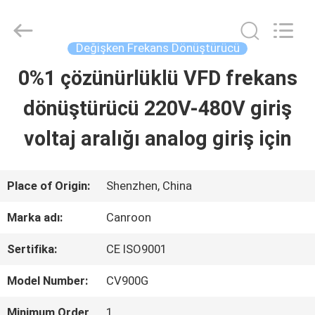
Shenzhen
Canroon
Electrical
Appliances
Değişken Frekans Dönüştürücü
Co.,
Ltd..
0%1 çözünürlüklü VFD frekans
ANA
All
Rights
Reserved.
dönüştürücü 220V-480V giriş
SAYFA
voltaj aralığı analog giriş için
ÜRÜNLER
Place of Origin:
Shenzhen, China
HAKKIMIZDA
Marka adı:
Canroon
Sertifika:
CE ISO9001
FABRIKA
Model Number:
CV900G
TURU
Minimum Order
1