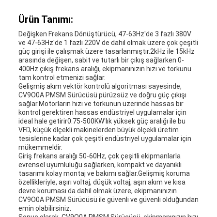
Ürün Tanımı:
Değişken Frekans Dönüştürücü, 47-63Hz'de 3 fazlı 380V
ve 47-63Hz'de 1 fazlı 220V de dahil olmak üzere çok çeşitli
güç girişi ile çalışmak üzere tasarlanmıştır.2kHz ile 15kHz
arasında değişen, sabit ve tutarlı bir çıkış sağlarken 0-
400Hz çıkış frekans aralığı, ekipmanınızın hızı ve torkunu
tam kontrol etmenizi sağlar.
Gelişmiş akım vektör kontrolü algoritması sayesinde,
CV9O0A PMSM Sürücüsü pürüzsüz ve doğru güç çıkışı
sağlar.Motorların hızı ve torkunun üzerinde hassas bir
kontrol gerektiren hassas endüstriyel uygulamalar için
ideal hale getirir0.75-500KW'lık yüksek güç aralığı ile bu
VFD, küçük ölçekli makinelerden büyük ölçekli üretim
tesislerine kadar çok çeşitli endüstriyel uygulamalar için
mükemmeldir.
Giriş frekans aralığı 50-60Hz, çok çeşitli ekipmanlarla
evrensel uyumluluğu sağlarken, kompakt ve dayanıklı
tasarımı kolay montaj ve bakımı sağlar.Gelişmiş koruma
özellikleriyle, aşırı voltaj, düşük voltaj, aşırı akım ve kısa
devre koruması da dahil olmak üzere, ekipmanınızın
CV9O0A PMSM Sürücüsü ile güvenli ve güvenli olduğundan
emin olabilirsiniz.