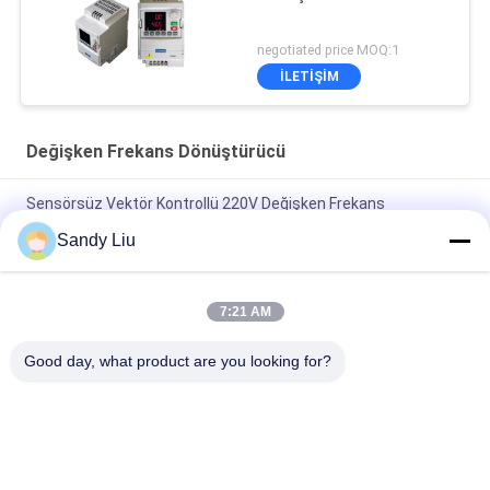
negotiated price MOQ:1
İLETIŞIM
Değişken Frekans Dönüştürücü
Sensörsüz Vektör Kontrollü 220V Değişken Frekans
Dönüştürücü
Sandy Liu
Yüksek Torklu Frekans Dönüştürücü İnvertör PMSM Sürücü
Frekansı Faz Dönüştürücü
7:21 AM
480V Değişken Frekans Dönüştürücü Sürücü Aşırı Yük
Good day, what product are you looking for?
Koruması
Popüler Kategoriler
Tüm