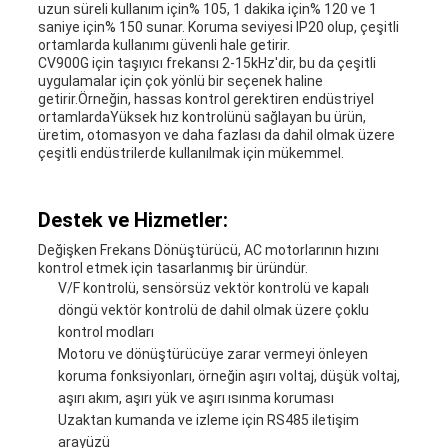
uzun süreli kullanım için% 105, 1 dakika için% 120 ve 1
saniye için% 150 sunar. Koruma seviyesi IP20 olup, çeşitli
ortamlarda kullanımı güvenli hale getirir.
CV900G için taşıyıcı frekansı 2-15kHz'dir, bu da çeşitli
uygulamalar için çok yönlü bir seçenek haline
getirir.Örneğin, hassas kontrol gerektiren endüstriyel
ortamlardaYüksek hız kontrolünü sağlayan bu ürün,
üretim, otomasyon ve daha fazlası da dahil olmak üzere
çeşitli endüstrilerde kullanılmak için mükemmel.
Destek ve Hizmetler:
Değişken Frekans Dönüştürücü, AC motorlarının hızını
kontrol etmek için tasarlanmış bir üründür.
V/F kontrolü, sensörsüz vektör kontrolü ve kapalı
döngü vektör kontrolü de dahil olmak üzere çoklu
kontrol modları
Motoru ve dönüştürücüye zarar vermeyi önleyen
koruma fonksiyonları, örneğin aşırı voltaj, düşük voltaj,
aşırı akım, aşırı yük ve aşırı ısınma koruması
Uzaktan kumanda ve izleme için RS485 iletişim
arayüzü