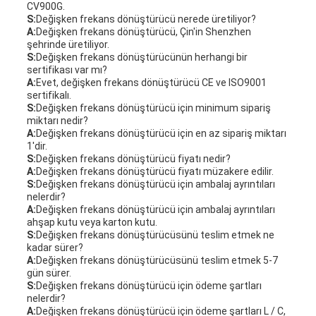
CV900G.
S:
Değişken frekans dönüştürücü nerede üretiliyor?
A:
Değişken frekans dönüştürücü, Çin'in Shenzhen
şehrinde üretiliyor.
S:
Değişken frekans dönüştürücünün herhangi bir
sertifikası var mı?
A:
Evet, değişken frekans dönüştürücü CE ve ISO9001
sertifikalı.
S:
Değişken frekans dönüştürücü için minimum sipariş
miktarı nedir?
A:
Değişken frekans dönüştürücü için en az sipariş miktarı
1'dir.
S:
Değişken frekans dönüştürücü fiyatı nedir?
A:
Değişken frekans dönüştürücü fiyatı müzakere edilir.
S:
Değişken frekans dönüştürücü için ambalaj ayrıntıları
nelerdir?
A:
Değişken frekans dönüştürücü için ambalaj ayrıntıları
ahşap kutu veya karton kutu.
S:
Değişken frekans dönüştürücüsünü teslim etmek ne
kadar sürer?
A:
Değişken frekans dönüştürücüsünü teslim etmek 5-7
gün sürer.
S:
Değişken frekans dönüştürücü için ödeme şartları
nelerdir?
A:
Değişken frekans dönüştürücü için ödeme şartları L / C,