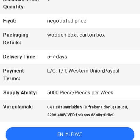
Quantity:
KALITE
Fiyat:
negotiated price
KONTROL
Packaging
wooden box , carton box
Details:
BIZE
Delivery Time:
5-7 days
ULAŞIN
Payment
L/C, T/T, Western Union,Paypal
Terms:
TEKLIF
Supply Ability:
5000 Piece/Pieces per Week
ISTEĞI
Vurgulamak:
,
0%1 çözünürlüklü VFD frekans dönüştürücü
220V-480V VFD frekans dönüştürücü
SITE
HARITASI
EN IYI FIYAT