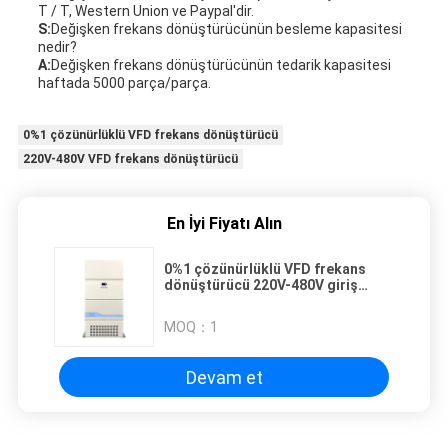
T / T, Western Union ve Paypal'dir.
S:
Değişken frekans dönüştürücünün besleme kapasitesi
nedir?
A:
Değişken frekans dönüştürücünün tedarik kapasitesi
haftada 5000 parça/parça.
0%1 çözünürlüklü VFD frekans dönüştürücü
220V-480V VFD frekans dönüştürücü
En İyi Fiyatı Alın
0%1 çözünürlüklü VFD frekans
dönüştürücü 220V-480V giriş
voltaj aralığı analog giriş için
MOQ：
1
Devam et