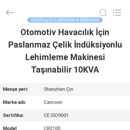
Shenzhen
Canroon
Electrical
Appliances
İndüksiyon Lehimleme Makinesi
Co.,
Ltd..
Otomotiv Havacılık İçin
ANA
All
Rights
Reserved.
Paslanmaz Çelik İndüksiyonlu
SAYFA
Lehimleme Makinesi
ÜRÜNLER
Taşınabilir 10KVA
HAKKIMIZDA
Menşe yeri:
Shenzhen Çin
Marka adı:
Canroon
FABRIKA
Sertifika:
CE ISO9001
TURU
Model
CR2100