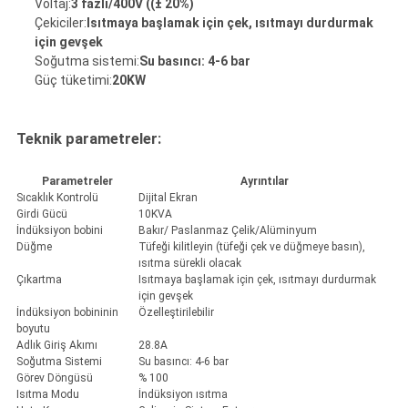
Voltaj:
3 fazlı/400V ((± 20%)
Çekiciler:
Isıtmaya başlamak için çek, ısıtmayı durdurmak
için gevşek
Soğutma sistemi:
Su basıncı: 4-6 bar
Güç tüketimi:
20KW
Teknik parametreler:
Parametreler
Ayrıntılar
Sıcaklık Kontrolü
Dijital Ekran
Girdi Gücü
10KVA
İndüksiyon bobini
Bakır/ Paslanmaz Çelik/Alüminyum
Düğme
Tüfeği kilitleyin (tüfeği çek ve düğmeye basın),
ısıtma sürekli olacak
Çıkartma
Isıtmaya başlamak için çek, ısıtmayı durdurmak
için gevşek
İndüksiyon bobininin
Özelleştirilebilir
boyutu
Adlık Giriş Akımı
28.8A
Soğutma Sistemi
Su basıncı: 4-6 bar
Görev Döngüsü
% 100
Isıtma Modu
İndüksiyon ısıtma