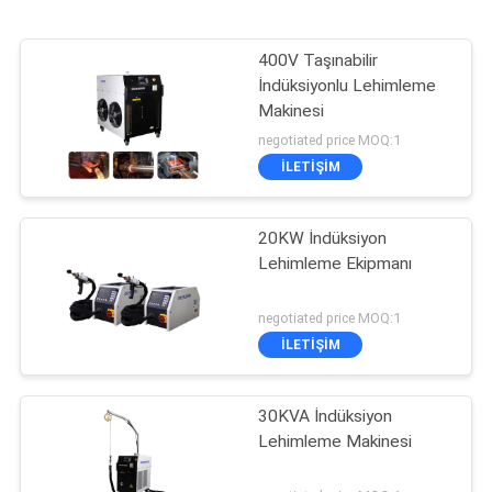
400V Taşınabilir
İndüksiyonlu Lehimleme
Makinesi
negotiated price MOQ:1
İLETIŞIM
20KW İndüksiyon
Lehimleme Ekipmanı
negotiated price MOQ:1
İLETIŞIM
30KVA İndüksiyon
Lehimleme Makinesi