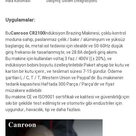
Hata Koruması
Gelişmiş Sistem Entegrasyonu
Uygulamalar:
Bu
Canroon CR2100
İndüksiyon Brazing Makinesi, çoklu kontrol
moduna sahip, paslanmaz çelik / bakır / alüminyum ve yüksüz
başlangıç ile, metal ısıl tedavisi için idealdir.ve 50-60Hz düşük
giriş frekansı ile tasarlanmıştır, ve 28.8A değerli giriş akımı.
Bu makine için kullanılan voltaj 3 faz / 400V ((± 20%), ve
indüksiyon bobini boyutu özelleştirilebilir.Paket ahşap bir kutu ve
karton bir kutu içerir., ve teslimat süresi 7-15 gündür. Ödeme
şartları L / C, T / T, Western Union ve Paypal'dir. Bu makinenin
tedarik kapasitesi Haftada 300 Parça / Parça'dır ve fiyat
müzakere edilebilir.
Bu makine CE ve ISO9001 sertifikalı ve kalitesi ve güvenilirliği için
sıkı bir şekilde test edilmiştir.ve otomotiv gibi endüstriler için
uygundur., havacılık, tıp ve daha fazlası.