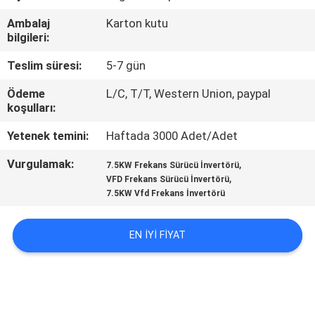
KONTROL
Ambalaj
Karton kutu
bilgileri:
BIZE
Teslim süresi:
5-7 gün
ULAŞIN
Ödeme
L/C, T/T, Western Union, paypal
koşulları:
TEKLIF
Yetenek temini:
Haftada 3000 Adet/Adet
ISTEĞI
Vurgulamak:
,
7.5KW Frekans Sürücü İnvertörü
,
VFD Frekans Sürücü İnvertörü
SITE
7.5KW Vfd Frekans İnvertörü
HARITASI
EN IYI FIYAT
GIZLILIK
POLITIKASI