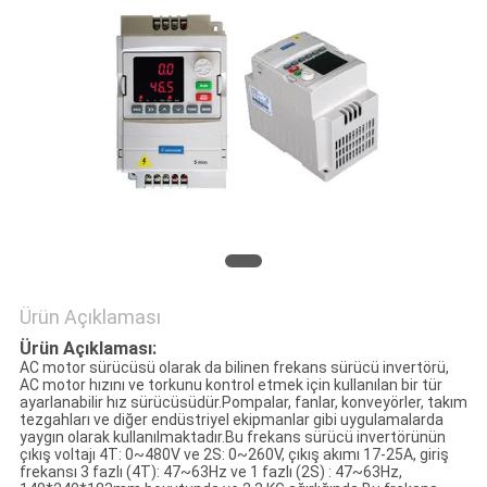
Ürün Açıklaması
Ürün Açıklaması:
AC motor sürücüsü olarak da bilinen frekans sürücü invertörü,
AC motor hızını ve torkunu kontrol etmek için kullanılan bir tür
ayarlanabilir hız sürücüsüdür.Pompalar, fanlar, konveyörler, takım
tezgahları ve diğer endüstriyel ekipmanlar gibi uygulamalarda
yaygın olarak kullanılmaktadır.Bu frekans sürücü invertörünün
çıkış voltajı 4T: 0~480V ve 2S: 0~260V, çıkış akımı 17-25A, giriş
frekansı 3 fazlı (4T): 47~63Hz ve 1 fazlı (2S) : 47~63Hz,