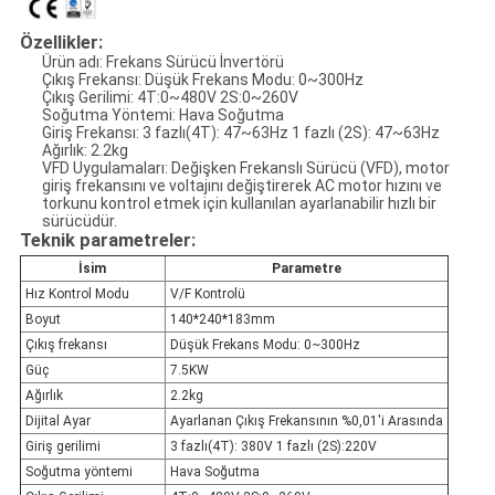
Özellikler:
Ürün adı: Frekans Sürücü İnvertörü
Çıkış Frekansı: Düşük Frekans Modu: 0~300Hz
Çıkış Gerilimi: 4T:0~480V 2S:0~260V
Soğutma Yöntemi: Hava Soğutma
Giriş Frekansı: 3 fazlı(4T): 47~63Hz 1 fazlı (2S): 47~63Hz
Ağırlık: 2.2kg
VFD Uygulamaları: Değişken Frekanslı Sürücü (VFD), motor
giriş frekansını ve voltajını değiştirerek AC motor hızını ve
torkunu kontrol etmek için kullanılan ayarlanabilir hızlı bir
sürücüdür.
Teknik parametreler:
İsim
Parametre
Hız Kontrol Modu
V/F Kontrolü
Boyut
140*240*183mm
Çıkış frekansı
Düşük Frekans Modu: 0~300Hz
Güç
7.5KW
Ağırlık
2.2kg
Dijital Ayar
Ayarlanan Çıkış Frekansının %0,01'i Arasında
Giriş gerilimi
3 fazlı(4T): 380V 1 fazlı (2S):220V
Soğutma yöntemi
Hava Soğutma