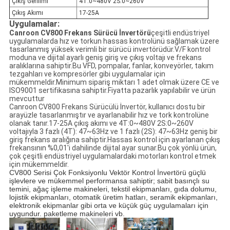
Çıkış Gerilimi
4T:0~480V 2S:0~260V
Çıkış Akımı
17-25A
Uygulamalar:
Canroon CV800 Frekans Sürücü İnvertörü
çeşitli endüstriyel
uygulamalarda hız ve torkun hassas kontrolünü sağlamak üzere
tasarlanmış yüksek verimli bir sürücü invertörüdür.V/F kontrol
moduna ve dijital ayarlı geniş giriş ve çıkış voltajı ve frekans
aralıklarına sahiptir.Bu VFD, pompalar, fanlar, konveyörler, takım
tezgahları ve kompresörler gibi uygulamalar için
mükemmeldir.Minimum sipariş miktarı 1 adet olmak üzere CE ve
ISO9001 sertifikasına sahiptir.Fiyatta pazarlık yapılabilir ve ürün
mevcuttur
Canroon CV800 Frekans Sürücülü İnvertör, kullanıcı dostu bir
arayüzle tasarlanmıştır ve ayarlanabilir hız ve tork kontrolüne
olanak tanır.17-25A çıkış akımı ve 4T:0~480V 2S:0~260V
voltajıyla 3 fazlı (4T): 47~63Hz ve 1 fazlı (2S): 47~63Hz geniş bir
giriş frekans aralığına sahiptir.Hassas kontrol için ayarlanan çıkış
frekansının %0,01'i dahilinde dijital ayar sunar.Bu çok yönlü ürün,
çok çeşitli endüstriyel uygulamalardaki motorları kontrol etmek
için mükemmeldir.
CV800 Serisi Çok Fonksiyonlu Vektör Kontrol İnvertörü güçlü
işlevlere ve mükemmel performansa sahiptir; sabit basınçlı su
temini, ağaç işleme makineleri, tekstil ekipmanları, gıda dolumu,
lojistik ekipmanları, otomatik üretim hatları, seramik ekipmanları,
elektronik ekipmanlar gibi orta ve küçük güç uygulamaları için
uygundur. paketleme makineleri vb.