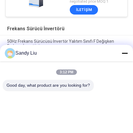
negotiated price MOQ:1
İLETIŞIM
Frekans Sürücü İnvertörü
50Hz Frekans Sürücüsü İnvertör Yalıtım Sınıfı F Değişken
Frekans İnvertörü
Sandy Liu
PMSM Sürücü Ac Frekans İnvertörü %150 Nominal Akım Aşırı
Yük Koruması IP20
3:12 PM
60Hz Frekans Sürücüsü İnvertör Aşırı Yük Koruması CV900A
PMSM İnvertör
Good day, what product are you looking for?
Popüler Kategoriler
Tüm
Frekans Sürücü 
Vektör Frekans 
İnvertörü
İnvertörü
VFD Frekans 
VFD Değişken 