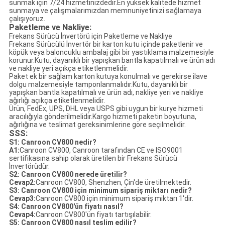
sunmak için 7/24 hizmetinizdedir.En yüksek kalitede hizmet
sunmaya ve çalışmalarımızdan memnuniyetinizi sağlamaya
çalışıyoruz.
Paketleme ve Nakliye:
Frekans Sürücü İnvertörü için Paketleme ve Nakliye
Frekans Sürücülü İnvertör bir karton kutu içinde paketlenir ve
köpük veya baloncuklu ambalaj gibi bir yastıklama malzemesiyle
korunur.Kutu, dayanıklı bir yapışkan bantla kapatılmalı ve ürün adı
ve nakliye yeri açıkça etiketlenmelidir.
Paket ek bir sağlam karton kutuya konulmalı ve gerekirse ilave
dolgu malzemesiyle tamponlanmalıdır.Kutu, dayanıklı bir
yapışkan bantla kapatılmalı ve ürün adı, nakliye yeri ve nakliye
ağırlığı açıkça etiketlenmelidir.
Ürün, FedEx, UPS, DHL veya USPS gibi uygun bir kurye hizmeti
aracılığıyla gönderilmelidir.Kargo hizmeti paketin boyutuna,
ağırlığına ve teslimat gereksinimlerine göre seçilmelidir.
SSS:
S1: Canroon CV800 nedir?
A1:
Canroon CV800, Canroon tarafından CE ve ISO9001
sertifikasına sahip olarak üretilen bir Frekans Sürücü
İnvertörüdür.
S2: Canroon CV800 nerede üretilir?
Cevap2:
Canroon CV800, Shenzhen, Çin'de üretilmektedir.
S3: Canroon CV800 için minimum sipariş miktarı nedir?
Cevap3:
Canroon CV800 için minimum sipariş miktarı 1'dir.
S4: Canroon CV800'ün fiyatı nasıl?
Cevap4:
Canroon CV800'ün fiyatı tartışılabilir.
S5: Canroon CV800 nasıl teslim edilir?