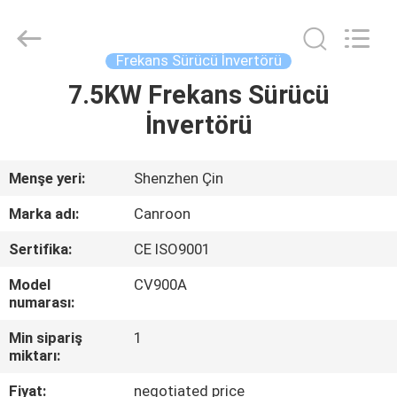
Canroon
Electrical
Appliances
Co.,
Ltd..
Frekans Sürücü İnvertörü
All
Rights
7.5KW Frekans Sürücü
ANA
Reserved.
İnvertörü
SAYFA
ÜRÜNLER
Menşe yeri:
Shenzhen Çin
Marka adı:
Canroon
HAKKIMIZDA
Sertifika:
CE ISO9001
Model
CV900A
FABRIKA
numarası:
TURU
Min sipariş
1
miktarı:
KALITE
Fiyat:
negotiated price