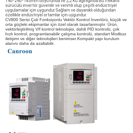
140*240*183mm boyutunda ve 2,2 KG ağırlığında.Bu frekans
sürücülü invertör güvenilir ve verimli olup çeşitli endüstriyel
uygulamalar için uygundur.Sağlam ve dayanıklı olduğundan
özellikle endüstriyel ortamlar için uygundur.
CV800 Serisi Çok Fonksiyonlu Vektör Kontrol İnvertörü, küçük ve
orta güçteki ekipmanlar için özel olarak tasarlanmıştır. Ürün,
vektörleştirilmiş V/f kontrol teknolojisi, dahili PID kontrolü, çok
hızlı kontrol, programlanabilir çalışma kontrolü, standart Modbus
iletişimi ve diğer teknolojileri benimser.Kompakt yapı kurulum
alanını daha da azaltabilir.