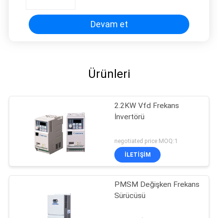
Devam et
Ürünleri
2.2KW Vfd Frekans
İnvertörü
negotiated price MOQ:1
İLETIŞIM
PMSM Değişken Frekans
Sürücüsü