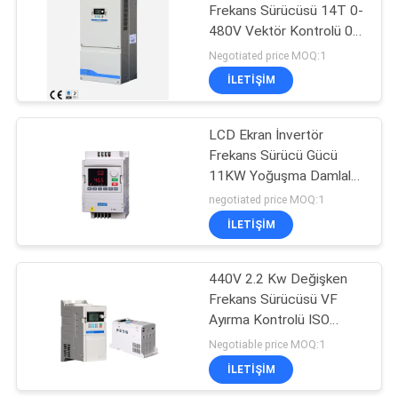
Frekans Sürücüsü 14T 0-
480V Vektör Kontrolü 0-
500Hz V/F Kontrolü 0-
Negotiated price MOQ:1
5000Hz
İLETIŞIM
LCD Ekran İnvertör
Frekans Sürücü Gücü
11KW Yoğuşma Damlaları
Olmadan
negotiated price MOQ:1
İLETIŞIM
440V 2.2 Kw Değişken
Frekans Sürücüsü VF
Ayırma Kontrolü ISO
Sertifikası
Negotiable price MOQ:1
İLETIŞIM