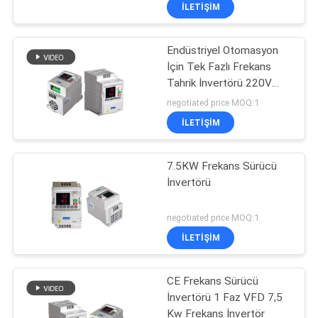
KONTROL
İLETIŞIM
Endüstriyel Otomasyon
BIZE
İçin Tek Fazlı Frekans
ULAŞIN
Tahrik İnvertörü 220V
2.2KG
negotiated price MOQ:1
TEKLIF
İLETIŞIM
ISTEĞI
7.5KW Frekans Sürücü
İnvertörü
SITE
HARITASI
negotiated price MOQ:1
İLETIŞIM
GIZLILIK
CE Frekans Sürücü
POLITIKASI
İnvertörü 1 Faz VFD 7,5
Kw Frekans İnvertör