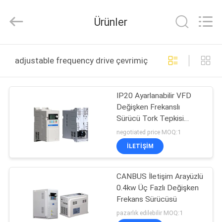
Canroon
Electrical
Appliances
Ürünler
Co.,
Ltd..
All
Rights
ANA
Reserved.
adjustable frequency drive çevrimiçi üretim
SAYFA
IP20 Ayarlanabilir VFD
ÜRÜNLER
Değişken Frekanslı
Sürücü Tork Tepkisi
HAKKIMIZDA
≤20ms
negotiated price MOQ:1
İLETIŞIM
FABRIKA
CANBUS İletişim Arayüzlü
TURU
0.4kw Üç Fazlı Değişken
Frekans Sürücüsü
KALITE
pazarlık edilebilir MOQ:1