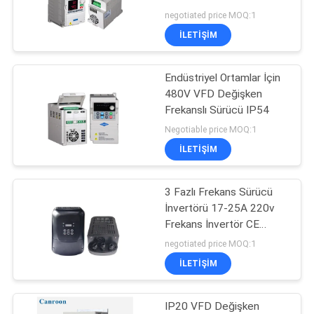
negotiated price MOQ:1
İLETIŞIM
Endüstriyel Ortamlar İçin
480V VFD Değişken
Frekanslı Sürücü IP54
Negotiable price MOQ:1
İLETIŞIM
3 Fazlı Frekans Sürücü
İnvertörü 17-25A 220v
Frekans İnvertör CE
Sertifikası
negotiated price MOQ:1
İLETIŞIM
IP20 VFD Değişken