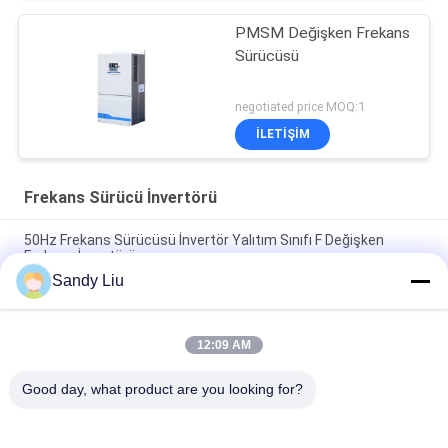
PMSM Değişken Frekans
Sürücüsü
negotiated price MOQ:1
İLETIŞIM
Frekans Sürücü İnvertörü
50Hz Frekans Sürücüsü İnvertör Yalıtım Sınıfı F Değişken
Frekans İnvertörü
Sandy Liu
PMSM Sürücü Ac Frekans İnvertörü %150 Nominal Akım Aşırı
Yük Koruması IP20
12:09 AM
60Hz Frekans Sürücüsü İnvertör Aşırı Yük Koruması CV900A
PMSM İnvertör
Good day, what product are you looking for?
Popüler Kategoriler
Tüm