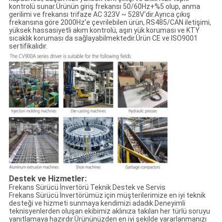
kontrolü sunar.Ürünün giriş frekansı 50/60Hz+%5 olup, anma
gerilimi ve frekansı trifaze AC 323V ~ 528V'dir.Ayrıca çıkış
frekansına göre 2000Hz'e çevrilebilen ürün, RS485/CAN iletişimi,
yüksek hassasiyetli akım kontrolü, aşırı yük koruması ve KTY
sıcaklık koruması da sağlayabilmektedir.Ürün CE ve ISO9001
sertifikalıdır.
Destek ve Hizmetler:
Frekans Sürücü İnvertörü Teknik Destek ve Servis
Frekans Sürücü İnvertörümüz için müşterilerimize en iyi teknik
desteği ve hizmeti sunmaya kendimizi adadık.Deneyimli
teknisyenlerden oluşan ekibimiz aklınıza takılan her türlü soruyu
yanıtlamaya hazırdır.Ürününüzden en iyi şekilde yararlanmanızı